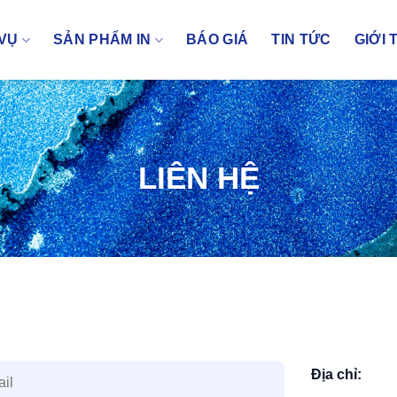
 VỤ
SẢN PHẨM IN
BÁO GIÁ
TIN TỨC
GIỚI 
LIÊN HỆ
Địa chỉ: