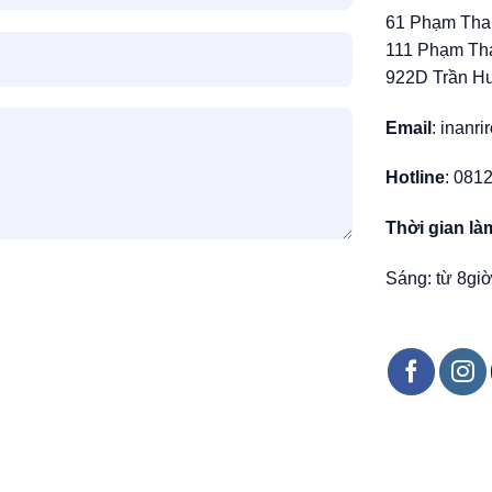
61 Phạm Tha
111 Phạm Th
922D Trần H
Email
: inanr
Hotline
: 081
Thời gian là
Sáng: từ 8giờ