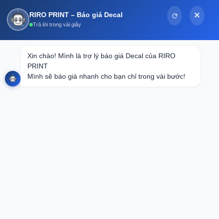
Bỏ
RIRO PRINT – Báo giá Decal
✕
qua
Trả lời trong vài giây
nội
dung
Xin chào! Mình là trợ lý báo giá Decal của RIRO 
PRINT

TRANG CHỦ
/
SẢN PHẨM KHÁC
Mình sẽ báo giá nhanh cho bạn chỉ trong vài bước!