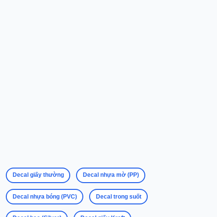
Chính Sách Bảo Hành
Chính Sách Bảo Mật
Liên hệ
Địa chỉ
:
61 Phạm Thanh, phường Đạo Thạnh, tỉnh Đồng Tháp
111 Phạm Thanh, phường Đạo Thạnh, tỉnh Đồng Tháp
922D Trần Hưng Đạo, phường Đạo Thạnh, tỉnh Đồng Tháp
Email
: inanriro2018@gmail.com
Hotline
: 0812 343 639 - 082 9740 168 - 0334 642 639
Decal giấy thường
Decal nhựa mờ (PP)
Giờ hoạt động
Decal nhựa bóng (PVC)
Decal trong suốt
Sáng: từ 8giờ - 11giờ30
Chiều: từ 13giờ - 17giờ30