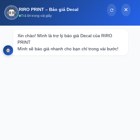
Bỏ
RIRO PRINT – Báo giá Decal
✕
qua
Trả lời trong vài giây
nội
dung
LƯU TRỮ TÁC GIẢ:
SYSTEM
Xin chào! Mình là trợ lý báo giá Decal của RIRO 
PRINT

Mình sẽ báo giá nhanh cho bạn chỉ trong vài bước!
Tại sao doanh nghiệp cần đầu tư vào thiết kế và in ấn
chuyên nghiệp?