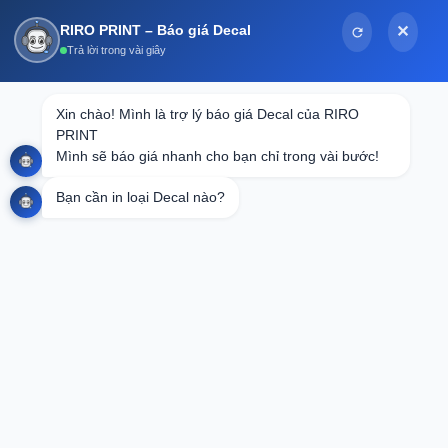
Bỏ
RIRO PRINT – Báo giá Decal
✕
qua
Trả lời trong vài giây
nội
dung
Tin tức
Xin chào! Mình là trợ lý báo giá Decal của RIRO 
PRINT

Decal In Số Nhảy: Giải Pháp Tối Ưu Cho
Mình sẽ báo giá nhanh cho bạn chỉ trong vài bước!
Quản Lý và Nhận Diện Sản Phẩm
Bạn cần in loại Decal nào?