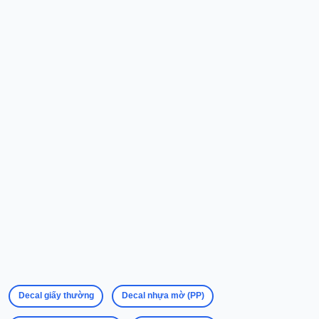
Chính Sách Đổi Trả Và Hoàn Tiền
Chính Sách Giao Hàng
Chính Sách Bảo Hành
Chính Sách Bảo Mật
Liên hệ
Địa chỉ
:
61 Phạm Thanh, phường Đạo Thạnh, tỉnh Đồng Tháp
111 Phạm Thanh, phường Đạo Thạnh, tỉnh Đồng Tháp
922D Trần Hưng Đạo, phường Đạo Thạnh, tỉnh Đồng Tháp
Email
: inanriro2018@gmail.com
Hotline
: 0812 343 639 - 082 9740 168 - 0334 642 639
Decal giấy thường
Decal nhựa mờ (PP)
Giờ hoạt động