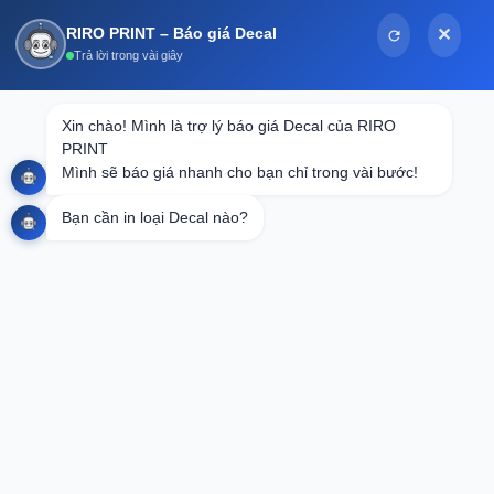
Bỏ
RIRO PRINT – Báo giá Decal
✕
qua
Trả lời trong vài giây
nội
dung
Tin tức
Xin chào! Mình là trợ lý báo giá Decal của RIRO 
PRINT

Dịch vụ In ấn Tem Nhãn Nông Sản
Mình sẽ báo giá nhanh cho bạn chỉ trong vài bước!
Chuyên Nghiệp – Nâng Tầm Giá Trị
Bạn cần in loại Decal nào?
Thương Hiệu Việt