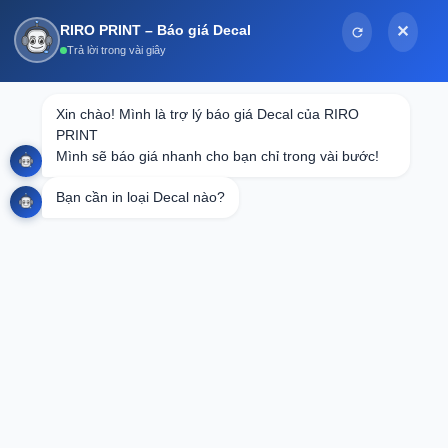
Bỏ
RIRO PRINT – Báo giá Decal
✕
qua
Trả lời trong vài giây
nội
dung
Tin tức
Xin chào! Mình là trợ lý báo giá Decal của RIRO 
PRINT

In Decal 7 Màu Theo Yêu Cầu: Giải Pháp
Mình sẽ báo giá nhanh cho bạn chỉ trong vài bước!
Đẳng Cấp Cho Thương Hiệu Của Bạn
Bạn cần in loại Decal nào?