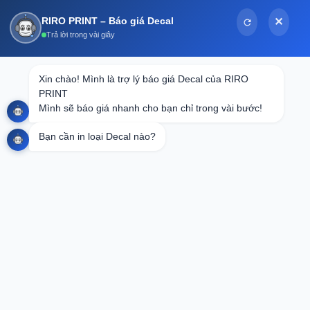
Bỏ
RIRO PRINT – Báo giá Decal
✕
qua
Trả lời trong vài giây
nội
dung
Tin tức
Xin chào! Mình là trợ lý báo giá Decal của RIRO 
PRINT

In Decal Bảo Hành Lấy Ngay: Giải Pháp
Mình sẽ báo giá nhanh cho bạn chỉ trong vài bước!
Hoàn Hảo Cho Doanh Nghiệp
Bạn cần in loại Decal nào?