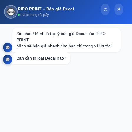
Bỏ
RIRO PRINT – Báo giá Decal
✕
qua
Trả lời trong vài giây
nội
dung
Tin tức
Xin chào! Mình là trợ lý báo giá Decal của RIRO 
PRINT

In Decal Dữ Liệu Biến Đổi Theo Yêu
Mình sẽ báo giá nhanh cho bạn chỉ trong vài bước!
Cầu: Giải Pháp Tối Ưu Cho Doanh
Bạn cần in loại Decal nào?
Nghiệp