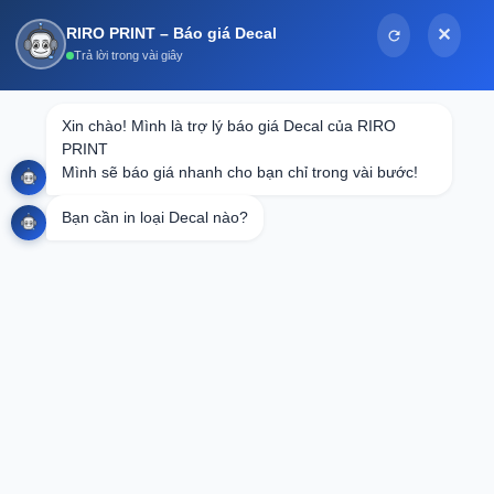
Bỏ
RIRO PRINT – Báo giá Decal
✕
qua
Trả lời trong vài giây
nội
dung
Tin tức
Xin chào! Mình là trợ lý báo giá Decal của RIRO 
PRINT

In Decal Ép Nhũ Theo Yêu Cầu: Nâng
Mình sẽ báo giá nhanh cho bạn chỉ trong vài bước!
Tầm Thương Hiệu & Cá Nhân Hóa Sản
Bạn cần in loại Decal nào?
Phẩm