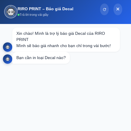
Bỏ
RIRO PRINT – Báo giá Decal
✕
qua
Trả lời trong vài giây
nội
dung
Tin tức
Xin chào! Mình là trợ lý báo giá Decal của RIRO 
PRINT

In Hộp Giấy Lấy Ngay: Giải Pháp Nhanh
Mình sẽ báo giá nhanh cho bạn chỉ trong vài bước!
Chóng Cho Mọi Nhu Cầu Đóng Gói 2025
Bạn cần in loại Decal nào?