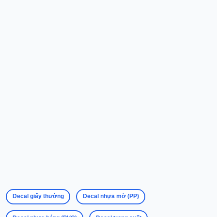
Chính Sách Giao Hàng
Chính Sách Bảo Hành
Chính Sách Bảo Mật
Liên hệ
Địa chỉ
:
61 Phạm Thanh, phường Đạo Thạnh, tỉnh Đồng Tháp
111 Phạm Thanh, phường Đạo Thạnh, tỉnh Đồng Tháp
922D Trần Hưng Đạo, phường Đạo Thạnh, tỉnh Đồng Tháp
Email
: inanriro2018@gmail.com
Hotline
: 0812 343 639 - 082 9740 168 - 0334 642 639
Decal giấy thường
Decal nhựa mờ (PP)
Giờ hoạt động