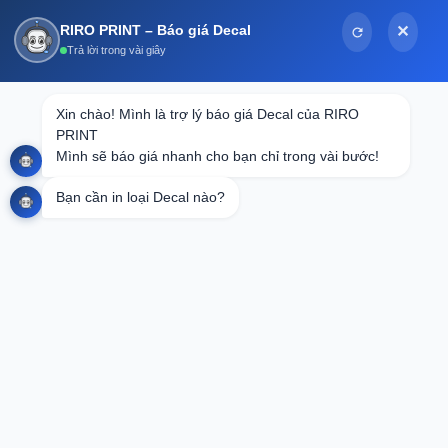
Bỏ
RIRO PRINT – Báo giá Decal
✕
qua
Trả lời trong vài giây
nội
dung
Tin tức
Xin chào! Mình là trợ lý báo giá Decal của RIRO 
PRINT

In Kỷ Yếu Giá Rẻ: Bí Quyết Tiết Kiệm
Mình sẽ báo giá nhanh cho bạn chỉ trong vài bước!
Chi Phí Cho Mùa Tốt Nghiệp
Bạn cần in loại Decal nào?