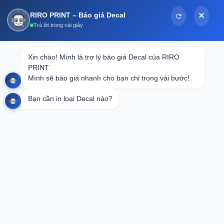
Bỏ
RIRO PRINT – Báo giá Decal
✕
qua
Trả lời trong vài giây
nội
dung
In Tem Nhãn Decal Đồng Tháp
Xin chào! Mình là trợ lý báo giá Decal của RIRO 
PRINT

Mình sẽ báo giá nhanh cho bạn chỉ trong vài bước!
Tóm Tắt Nội Dung
Bạn cần in loại Decal nào?