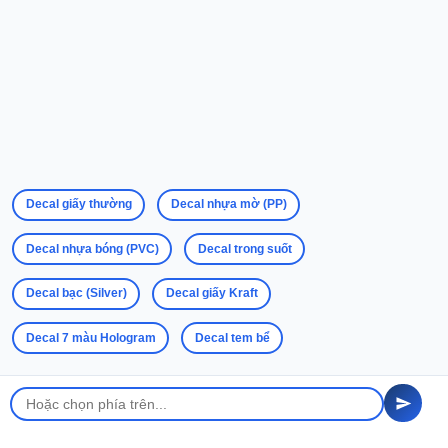
Decal giấy thường
Decal nhựa mờ (PP)
Decal nhựa bóng (PVC)
Decal trong suốt
Decal bạc (Silver)
Decal giấy Kraft
Decal 7 màu Hologram
Decal tem bể
Dịch vụ thiết kế và in ấn tem nhãn decal trọn gói theo yêu cầu
tại Đồng Tháp
In tem nhãn dạng cuộn cho máy dán tự động