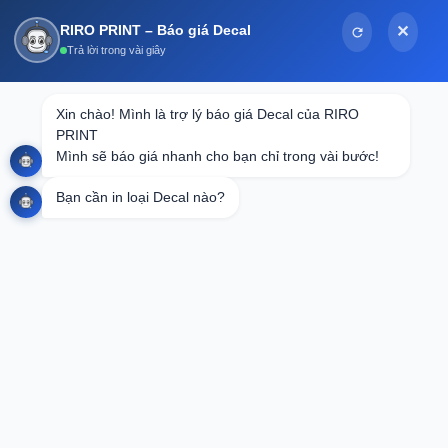
Bỏ
RIRO PRINT – Báo giá Decal
✕
qua
Trả lời trong vài giây
nội
dung
Tin tức
Xin chào! Mình là trợ lý báo giá Decal của RIRO 
PRINT

In Thiệp Hội Nghị Chuyên Nghiệp: Bí
Mình sẽ báo giá nhanh cho bạn chỉ trong vài bước!
Quyết Tạo Ấn Tượng Mạnh Mẽ
Bạn cần in loại Decal nào?