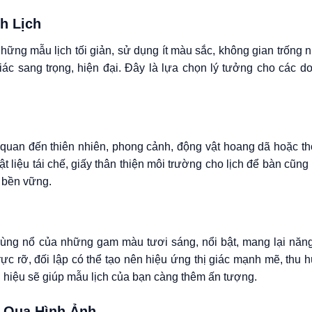
nh Lịch
ng mẫu lịch tối giản, sử dụng ít màu sắc, không gian trống n
iác sang trọng, hiện đại. Đây là lựa chọn lý tưởng cho các d
n quan đến thiên nhiên, phong cảnh, động vật hoang dã hoặc th
 liệu tái chế, giấy thân thiện môi trường cho lịch để bàn cũng
n bền vững.
ùng nổ của những gam màu tươi sáng, nổi bật, mang lại năng
c rỡ, đối lập có thể tạo nên hiệu ứng thị giác mạnh mẽ, thu h
hiệu sẽ giúp mẫu lịch của bạn càng thêm ấn tượng.
) Qua Hình Ảnh