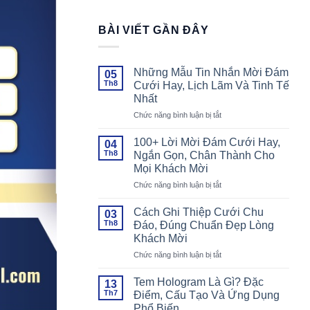
BÀI VIẾT GẦN ĐÂY
Những Mẫu Tin Nhắn Mời Đám
05
Th8
Cưới Hay, Lịch Lãm Và Tinh Tế
Nhất
ở
Chức năng bình luận bị tắt
Những
Mẫu
100+ Lời Mời Đám Cưới Hay,
04
Tin
Th8
Ngắn Gọn, Chân Thành Cho
Nhắn
Mọi Khách Mời
Mời
ở
Chức năng bình luận bị tắt
Đám
100+
Cưới
Lời
Hay,
Cách Ghi Thiệp Cưới Chu
03
Mời
Lịch
Th8
Đáo, Đúng Chuẩn Đẹp Lòng
Đám
Lãm
Khách Mời
Cưới
Và
ở
Chức năng bình luận bị tắt
Hay,
Tinh
Cách
Ngắn
Tế
Ghi
Gọn,
Nhất
Tem Hologram Là Gì? Đặc
13
Thiệp
Chân
Th7
Điểm, Cấu Tạo Và Ứng Dụng
Cưới
Thành
Phổ Biến