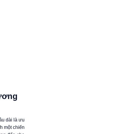
hương
âu dài là ưu
h một chiến