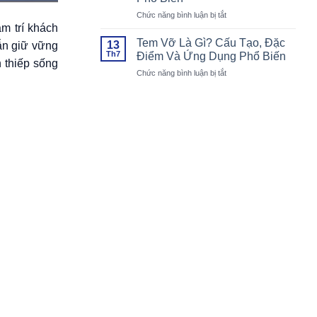
Chu
Cho
ở
Chức năng bình luận bị tắt
Đáo,
Mọi
Tem
m trí khách
Đúng
Khách
Hologram
Chuẩn
Mời
Tem Vỡ Là Gì? Cấu Tạo, Đặc
13
vẫn giữ vững
Là
Đẹp
Th7
Điểm Và Ứng Dụng Phổ Biến
h thiếp sống
Gì?
Lòng
ở
Chức năng bình luận bị tắt
Đặc
Khách
Tem
Điểm,
Mời
Vỡ
Cấu
Là
Tạo
Gì?
Và
Cấu
Ứng
Tạo,
Dụng
Đặc
Phổ
Điểm
Biến
Và
Ứng
Dụng
Phổ
Biến