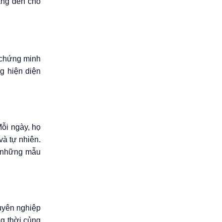
ang đến cho
chứng minh
ng hiện diện
Mỗi ngày, họ
và tự nhiên.
o những mẫu
huyên nghiệp
ng thời củng