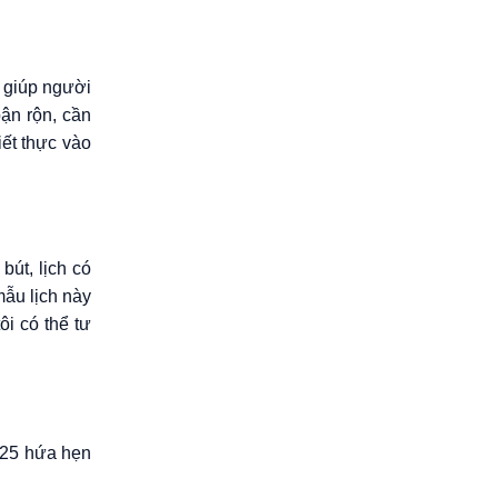
y giúp người
bận rộn, cần
ết thực vào
út, lịch có
mẫu lịch này
ôi có thể tư
025 hứa hẹn