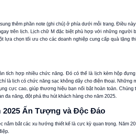
 sung thêm phần note (ghi chú) ở phía dưới mỗi trang. Điều nà
ngay trên lịch. Lịch chữ M đặc biệt phù hợp với những người 
ột lựa chọn tối ưu cho các doanh nghiệp cung cấp quà tặng thi
 tích hợp nhiều chức năng. Đó có thể là lịch kèm hộp đựng b
chí là lịch có chức năng sạc không dây cho điện thoại. Những 
ụng cực cao, giúp thương hiệu bạn nổi bật hoàn toàn. Chúng t
àn đa năng, đột phá thu hút khách hàng cho năm 2025.
n 2025 Ấn Tượng và Độc Đáo
ệc nắm bắt các xu hướng thiết kế là cực kỳ quan trọng. Năm 2
điệp.