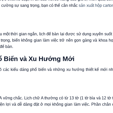
g cường sự sang trọng, bạn có thể cân nhắc
sản xuất hộp carto
au một thời gian ngắn, lịch để bàn lại được sử dụng xuyên suố
 trọng, biến không gian làm việc trở nên gọn gàng và khoa h
 để bàn.
hổ Biến và Xu Hướng Mới
rõ các kiểu dáng phổ biến và những xu hướng thiết kế mới n
 A vững chắc. Lịch chữ A thường có từ 13 tờ (1 tờ bìa và 12 tờ
tiện lợi và dễ dàng đặt ở mọi không gian làm việc. Phần chân 