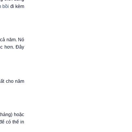
n bồi
đi kèm
t cả năm. Nó
ọc hơn. Đây
hất cho năm
 tháng) hoặc
đế có thể in