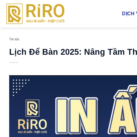
Bỏ
qua
DỊCH
nội
dung
Tin tức
Lịch Để Bàn 2025: Nâng Tầm Th