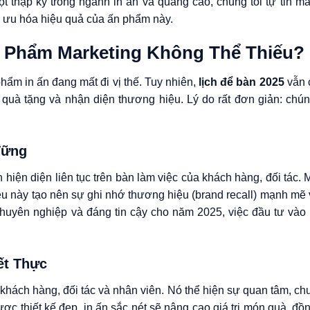
ột thập kỷ trong ngành in ấn và quảng cáo, chúng tôi tự tin m
i ưu hóa hiệu quả của ấn phẩm này.
Ấn Phẩm Marketing Không Thể Thiếu?
hẩm in ấn đang mất đi vị thế. Tuy nhiên,
lịch để bàn 2025
vẫn 
ợc quà tặng và nhận diện thương hiệu. Lý do rất đơn giản: chú
Vững
iện diện liên tục trên bàn làm việc của khách hàng, đối tác. 
iều này tạo nên sự ghi nhớ thương hiệu (brand recall) mạnh mẽ 
huyên nghiệp và đáng tin cậy cho năm 2025, việc đầu tư và
ết Thực
khách hàng, đối tác và nhân viên. Nó thể hiện sự quan tâm, c
ợc thiết kế đẹp, in ấn sắc nét sẽ nâng cao giá trị món quà, đồ