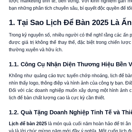
lược marketing tinh tế, bền vững. Với kinh nghiệm gần m
bạn những phân tích chuyên sâu, bí quyết độc quyền để tố
1. Tại Sao Lịch Để Bàn 2025 Là 
Trong kỷ nguyên số, nhiều người có thể nghĩ rằng các ấn p
được giá trị không thể thay thế, đặc biệt trong chiến lư
thường xuyên và hữu ích.
1.1. Công Cụ Nhận Diện Thương Hiệu Bền 
Không như quảng cáo trực tuyến chớp nhoáng, lịch để bàn h
nhìn thấy logo, thông điệp và hình ảnh của công ty bạn. Đ
Đối với các doanh nghiệp muốn xây dựng một hình ảnh c
lịch để bàn chất lượng cao là cực kỳ cần thiết.
1.2. Quà Tặng Doanh Nghiệp Tinh Tế và Thi
Lịch để bàn 2025
là món quà cuối năm hoàn hảo để tri ân 
và là lời chúc mừng năm mới đầy ý nghĩa. Một cuốn lịch đư