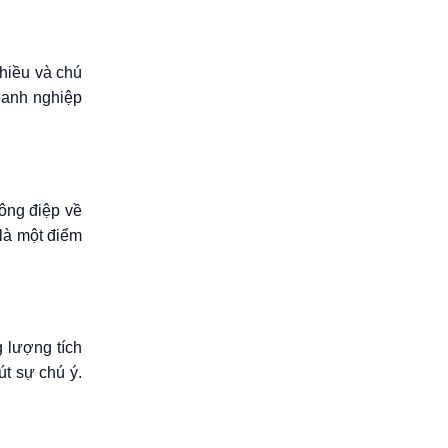
hiều và chú
oanh nghiệp
ông điệp về
 là một điểm
 lượng tích
út sự chú ý.