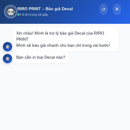
Bỏ
RIRO PRINT – Báo giá Decal
✕
qua
Trả lời trong vài giây
nội
dung
Tin tức
Xin chào! Mình là trợ lý báo giá Decal của RIRO 
PRINT

Top 5+ mẫu thiệp cưới có mã QR đẹp và
Mình sẽ báo giá nhanh cho bạn chỉ trong vài bước!
ấn tượng nhất 2025
Bạn cần in loại Decal nào?