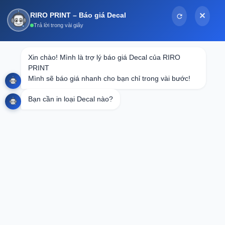
Bỏ
RIRO PRINT – Báo giá Decal
✕
qua
Trả lời trong vài giây
nội
dung
Tin tức
Xin chào! Mình là trợ lý báo giá Decal của RIRO 
PRINT

Thiệp cưới báo hỷ là gì? Tổng hợp mẫu
Mình sẽ báo giá nhanh cho bạn chỉ trong vài bước!
thiệp đẹp & ý nghĩa
Bạn cần in loại Decal nào?