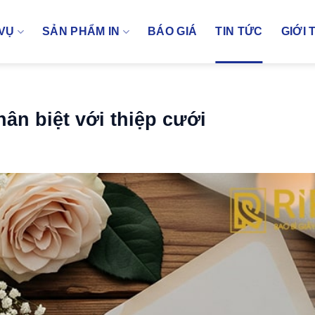
 VỤ
SẢN PHẨM IN
BÁO GIÁ
TIN TỨC
GIỚI 
ân biệt với thiệp cưới