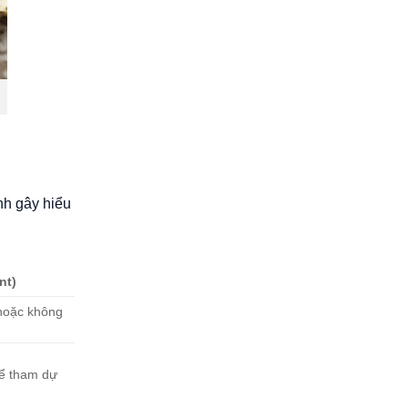
nh gây hiểu
nt)
 hoặc không
hể tham dự