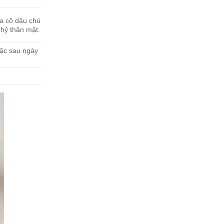
ủa cô dâu chú
 hỷ thân mật.
oặc sau ngày