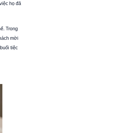
việc họ đã
hể. Trong
khách mời
buổi tiệc