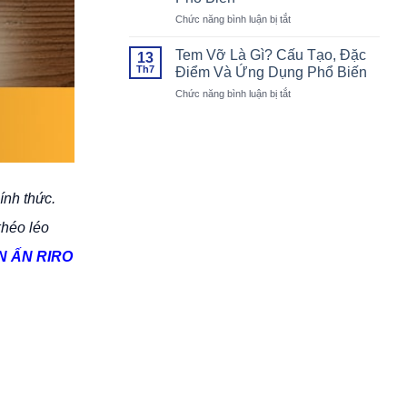
Chu
Cho
ở
Chức năng bình luận bị tắt
Đáo,
Mọi
Tem
Đúng
Khách
Hologram
Chuẩn
Mời
Tem Vỡ Là Gì? Cấu Tạo, Đặc
13
Là
Đẹp
Th7
Điểm Và Ứng Dụng Phổ Biến
Gì?
Lòng
ở
Chức năng bình luận bị tắt
Đặc
Khách
Tem
Điểm,
Mời
Vỡ
Cấu
Là
Tạo
Gì?
Và
Cấu
Ứng
Tạo,
Dụng
ính thức.
Đặc
Phổ
Điểm
Biến
khéo léo
Và
Ứng
IN ẤN RIRO
Dụng
Phổ
Biến