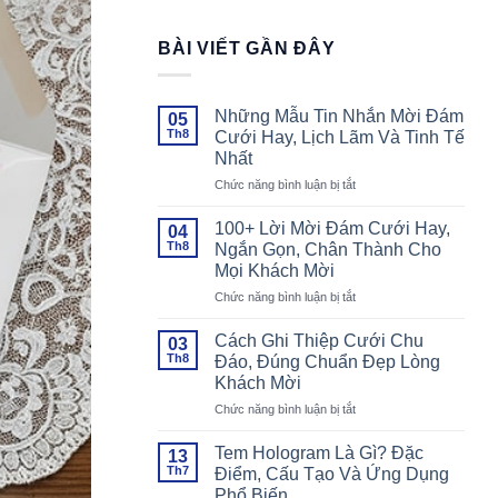
BÀI VIẾT GẦN ĐÂY
Những Mẫu Tin Nhắn Mời Đám
05
Th8
Cưới Hay, Lịch Lãm Và Tinh Tế
Nhất
ở
Chức năng bình luận bị tắt
Những
Mẫu
100+ Lời Mời Đám Cưới Hay,
04
Tin
Th8
Ngắn Gọn, Chân Thành Cho
Nhắn
Mọi Khách Mời
Mời
ở
Chức năng bình luận bị tắt
Đám
100+
Cưới
Lời
Hay,
Cách Ghi Thiệp Cưới Chu
03
Mời
Lịch
Th8
Đáo, Đúng Chuẩn Đẹp Lòng
Đám
Lãm
Khách Mời
Cưới
Và
ở
Chức năng bình luận bị tắt
Hay,
Tinh
Cách
Ngắn
Tế
Ghi
Gọn,
Nhất
Tem Hologram Là Gì? Đặc
13
Thiệp
Chân
Th7
Điểm, Cấu Tạo Và Ứng Dụng
Cưới
Thành
Phổ Biến