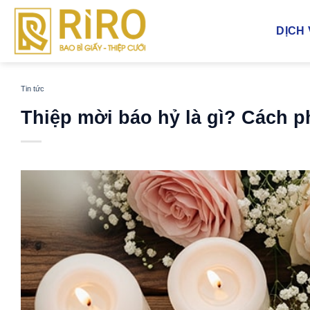
Bỏ
qua
DỊCH
nội
dung
Tin tức
Thiệp mời báo hỷ là gì? Cách ph