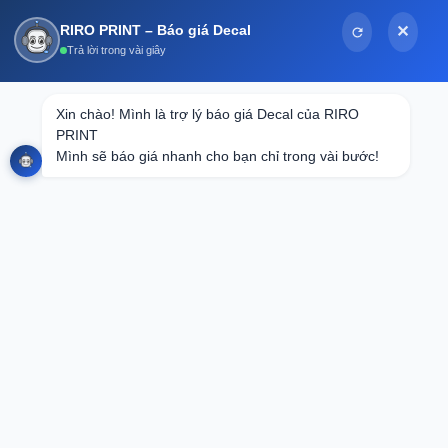
Bỏ
RIRO PRINT – Báo giá Decal
✕
qua
Trả lời trong vài giây
nội
dung
Tin tức
Xin chào! Mình là trợ lý báo giá Decal của RIRO 
PRINT

Tuyển Chọn Thiệp Sinh Nhật Cho Bé
Mình sẽ báo giá nhanh cho bạn chỉ trong vài bước!
Đẹp Nhất 2025: Thiết Kế Độc Đáo, Ấn
Bạn cần in loại Decal nào?
Tượng