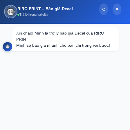
Bỏ
RIRO PRINT – Báo giá Decal
✕
qua
Trả lời trong vài giây
nội
dung
Tin tức
Xin chào! Mình là trợ lý báo giá Decal của RIRO 
PRINT

Thiết Kế Theo Yêu Cầu: Giải Pháp Tối
Mình sẽ báo giá nhanh cho bạn chỉ trong vài bước!
Ưu Cho Thương Hiệu Đột Phá
Bạn cần in loại Decal nào?