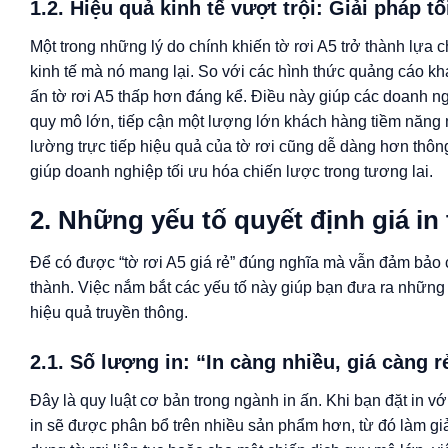
1.2. Hiệu quả kinh tế vượt trội: Giải pháp 
Một trong những lý do chính khiến tờ rơi A5 trở thành lựa ch
kinh tế mà nó mang lại. So với các hình thức quảng cáo khá
ấn tờ rơi A5 thấp hơn đáng kể. Điều này giúp các doanh ng
quy mô lớn, tiếp cận một lượng lớn khách hàng tiềm năng 
lường trực tiếp hiệu quả của tờ rơi cũng dễ dàng hơn thôn
giúp doanh nghiệp tối ưu hóa chiến lược trong tương lai.
2. Những yếu tố quyết định giá in 
Để có được “tờ rơi A5 giá rẻ” đúng nghĩa mà vẫn đảm bảo c
thành. Việc nắm bắt các yếu tố này giúp bạn đưa ra những
hiệu quả truyền thông.
2.1. Số lượng in: “In càng nhiều, giá càng r
Đây là quy luật cơ bản trong ngành in ấn. Khi bạn đặt in vớ
in sẽ được phân bổ trên nhiều sản phẩm hơn, từ đó làm giả