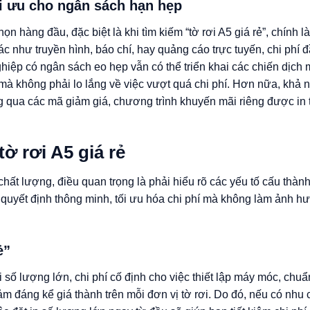
tối ưu cho ngân sách hạn hẹp
ọn hàng đầu, đặc biệt là khi tìm kiếm “tờ rơi A5 giá rẻ”, chính l
c như truyền hình, báo chí, hay quảng cáo trực tuyến, chi phí đ
hiệp có ngân sách eo hẹp vẫn có thể triển khai các chiến dịch 
mà không phải lo lắng về việc vượt quá chi phí. Hơn nữa, khả 
g qua các mã giảm giá, chương trình khuyến mãi riêng được in tr
tờ rơi A5 giá rẻ
hất lượng, điều quan trọng là phải hiểu rõ các yếu tố cấu thàn
 quyết định thông minh, tối ưu hóa chi phí mà không làm ảnh 
ẻ”
i số lượng lớn, chi phí cố định cho việc thiết lập máy móc, chu
m đáng kể giá thành trên mỗi đơn vị tờ rơi. Do đó, nếu có nhu