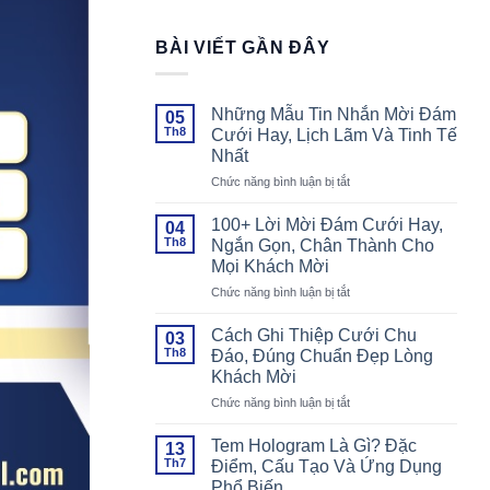
BÀI VIẾT GẦN ĐÂY
Những Mẫu Tin Nhắn Mời Đám
05
Th8
Cưới Hay, Lịch Lãm Và Tinh Tế
Nhất
ở
Chức năng bình luận bị tắt
Những
Mẫu
100+ Lời Mời Đám Cưới Hay,
04
Tin
Th8
Ngắn Gọn, Chân Thành Cho
Nhắn
Mọi Khách Mời
Mời
ở
Chức năng bình luận bị tắt
Đám
100+
Cưới
Lời
Hay,
Cách Ghi Thiệp Cưới Chu
03
Mời
Lịch
Th8
Đáo, Đúng Chuẩn Đẹp Lòng
Đám
Lãm
Khách Mời
Cưới
Và
ở
Chức năng bình luận bị tắt
Hay,
Tinh
Cách
Ngắn
Tế
Ghi
Gọn,
Nhất
Tem Hologram Là Gì? Đặc
13
Thiệp
Chân
Th7
Điểm, Cấu Tạo Và Ứng Dụng
Cưới
Thành
Phổ Biến