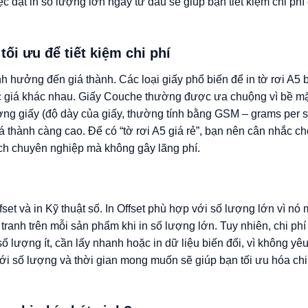
ệc đặt in số lượng lớn ngay từ đầu sẽ giúp bạn tiết kiệm chi phí
tối ưu để tiết kiệm chi phí
nh hưởng đến giá thành. Các loại giấy phổ biến để in tờ rơi A5
 mức giá khác nhau. Giấy Couche thường được ưa chuộng vì bề m
ượng giấy (độ dày của giấy, thường tính bằng GSM – grams per 
iá thành càng cao. Để có “tờ rơi A5 giá rẻ”, bạn nên cân nhắc ch
ách chuyên nghiệp mà không gây lãng phí.
fset và in Kỹ thuật số. In Offset phù hợp với số lượng lớn vì nó 
ranh trên mỗi sản phẩm khi in số lượng lớn. Tuy nhiên, chi phí 
ố lượng ít, cần lấy nhanh hoặc in dữ liệu biến đổi, vì không yê
 với số lượng và thời gian mong muốn sẽ giúp bạn tối ưu hóa chi