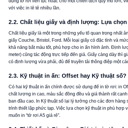
dụng tờ rơi liên tục hoặc cho một chiến dịch quy mô lớn, vi
với việc in lẻ tẻ nhiều lần.
2.2. Chất liệu giấy và định lượng: Lựa chọn 
Chất liệu giấy là một trong những yếu tố quan trọng nhất ả
giấy Couche, Bristol, Ford. Mỗi loại giấy có đặc tính và
khả năng bắt màu tốt, phù hợp cho in ấn hình ảnh. Định l
meter) cũng tác động trực tiếp đến giá. Giấy càng dày thì g
có định lượng vừa phải, đủ để truyền tải thông điệp một c
2.3. Kỹ thuật in ấn: Offset hay Kỹ thuật số?
Có hai kỹ thuật in ấn chính được sử dụng để in tờ rơi: in Of
chất lượng in cao, màu sắc đồng đều và giá thành rất cạnh t
ban đầu cao. In Kỹ thuật số lại lý tưởng cho các đơn hàng s
trình thiết lập phức tạp. Việc lựa chọn kỹ thuật in phù hợp
muốn in “tờ rơi A5 giá rẻ”.