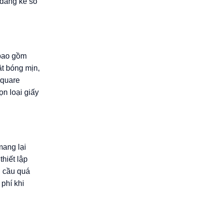
 đáng kể so
 bao gồm
ặt bóng mịn,
square
ọn loại giấy
mang lại
thiết lập
u cầu quá
 phí khi