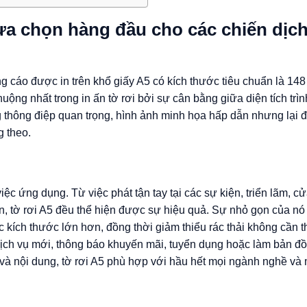
à lựa chọn hàng đầu cho các chiến dịc
uảng cáo được in trên khổ giấy A5 có kích thước tiêu chuẩn là 14
ộng nhất trong in ấn tờ rơi bởi sự cân bằng giữa diện tích trì
g thông điệp quan trọng, hình ảnh minh họa hấp dẫn nhưng lại 
 theo.
g
ệc ứng dụng. Từ việc phát tận tay tại các sự kiện, triển lãm, c
n, tờ rơi A5 đều thể hiện được sự hiệu quả. Sự nhỏ gọn của nó
c kích thước lớn hơn, đồng thời giảm thiểu rác thải không cần t
 dịch vụ mới, thông báo khuyến mãi, tuyển dụng hoặc làm bản 
ế và nội dung, tờ rơi A5 phù hợp với hầu hết mọi ngành nghề và