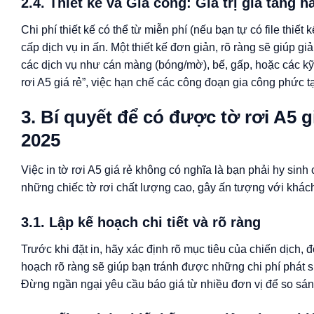
2.4. Thiết kế và Gia công: Giá trị gia tăng h
Chi phí thiết kế có thể từ miễn phí (nếu bạn tự có file thi
cấp dịch vụ in ấn. Một thiết kế đơn giản, rõ ràng sẽ giúp giả
các dịch vụ như cán màng (bóng/mờ), bế, gấp, hoặc các kỹ t
rơi A5 giá rẻ”, việc hạn chế các công đoạn gia công phức t
3. Bí quyết để có được tờ rơi A5 
2025
Việc in tờ rơi A5 giá rẻ không có nghĩa là bạn phải hy sin
những chiếc tờ rơi chất lượng cao, gây ấn tượng với khác
3.1. Lập kế hoạch chi tiết và rõ ràng
Trước khi đặt in, hãy xác định rõ mục tiêu của chiến dịch,
hoạch rõ ràng sẽ giúp bạn tránh được những chi phí phát si
Đừng ngần ngại yêu cầu báo giá từ nhiều đơn vị để so sán