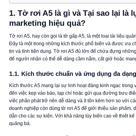
1. Tờ rơi A5 là gì và Tại sao lại l
marketing hiệu quả?
Tờ rơi A5, hay còn gọi là tờ gấp A5, là một loại tài liệu q
Đây là một trong những kích thước phổ biến và được ưa chu
tin và tính tiện dụng. Tờ rơi A5 đủ lớn để chứa đựng nhữn
để người nhận có thể dễ dàng cầm nắm, cất giữ hoặc mang
1.1. Kích thước chuẩn và ứng dụng đa dạn
Kích thước A5 mang lại sự linh hoạt đáng kinh ngạc trong vi
đến việc kẹp vào báo, tạp chí hoặc gửi qua đường bưu điệ
việc phân phát trở nên dễ dàng và ít tốn kém hơn so với cá
doanh nghiệp còn dùng tờ rơi A5 để giới thiệu sản phẩm,
dẫn cho các sự kiện. Với khả năng tùy biến cao về thiết k
quảng bá.