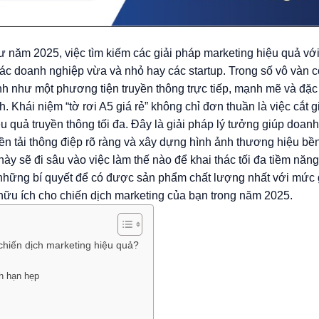
 năm 2025, việc tìm kiếm các giải pháp marketing hiệu quả với 
các doanh nghiệp vừa và nhỏ hay các startup. Trong số vô vàn 
nh như một phương tiện truyền thông trực tiếp, mạnh mẽ và đặc 
. Khái niệm “tờ rơi A5 giá rẻ” không chỉ đơn thuần là việc cắt g
u quả truyền thông tối đa. Đây là giải pháp lý tưởng giúp doan
ền tải thông điệp rõ ràng và xây dựng hình ảnh thương hiệu b
này sẽ đi sâu vào việc làm thế nào để khai thác tối đa tiềm năng
 những bí quyết để có được sản phẩm chất lượng nhất với mức 
hữu ích cho chiến dịch marketing của bạn trong năm 2025.
 chiến dịch marketing hiệu quả?
ch hạn hẹp