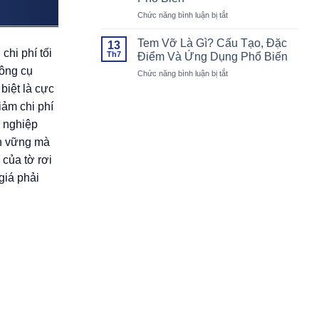
Chu
Cho
ở
Chức năng bình luận bị tắt
Đáo,
Mọi
Tem
Đúng
Khách
Hologram
Chuẩn
Mời
Tem Vỡ Là Gì? Cấu Tạo, Đặc
13
Là
Đẹp
chi phí tối
Th7
Điểm Và Ứng Dụng Phổ Biến
Gì?
Lòng
công cụ
ở
Chức năng bình luận bị tắt
Đặc
Khách
Tem
Điểm,
biệt là cực
Mời
Vỡ
Cấu
iảm chi phí
Là
Tạo
Gì?
h nghiệp
Và
Cấu
Ứng
ền vững mà
Tạo,
Dụng
Đặc
 của tờ rơi
Phổ
Điểm
Biến
giá phải
Và
Ứng
Dụng
Phổ
Biến