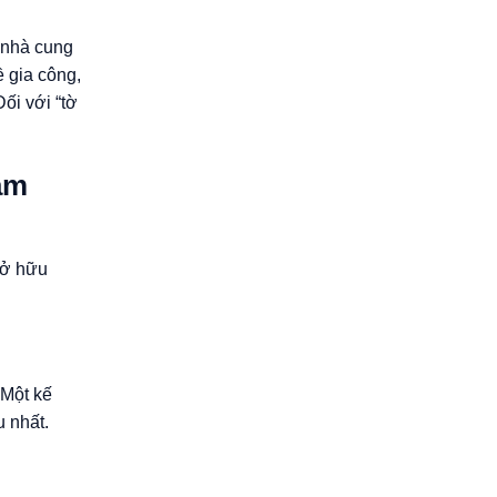
ừ nhà cung
ề gia công,
ối với “tờ
ăm
 sở hữu
 Một kế
u nhất.