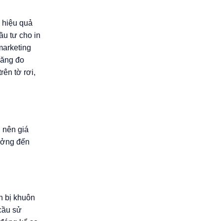
à hiệu quả
ầu tư cho in
marketing
năng đo
ên tờ rơi,
h nên giá
hưởng đến
ẩn bị khuôn
 cầu sử