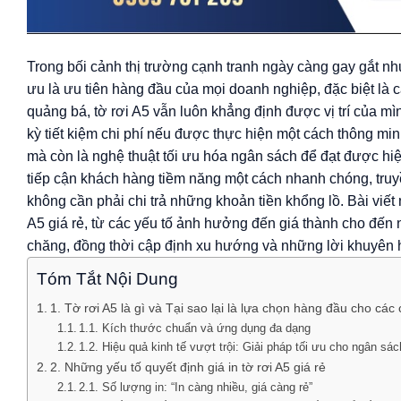
Trong bối cảnh thị trường cạnh tranh ngày càng gay gắt như
ưu là ưu tiên hàng đầu của mọi doanh nghiệp, đặc biệt là 
quảng bá, tờ rơi A5 vẫn luôn khẳng định được vị trí của mì
kỳ tiết kiệm chi phí nếu được thực hiện một cách thông minh
mà còn là nghệ thuật tối ưu hóa ngân sách để đạt được hiệ
tiếp cận khách hàng tiềm năng một cách nhanh chóng, truy
không cần phải chi trả những khoản tiền khổng lồ. Bài viết 
A5 giá rẻ, từ các yếu tố ảnh hưởng đến giá thành cho đến
chăng, đồng thời cập định xu hướng và những lời khuyên 
Tóm Tắt Nội Dung
1. Tờ rơi A5 là gì và Tại sao lại là lựa chọn hàng đầu cho các
1.1. Kích thước chuẩn và ứng dụng đa dạng
1.2. Hiệu quả kinh tế vượt trội: Giải pháp tối ưu cho ngân sá
2. Những yếu tố quyết định giá in tờ rơi A5 giá rẻ
2.1. Số lượng in: “In càng nhiều, giá càng rẻ”