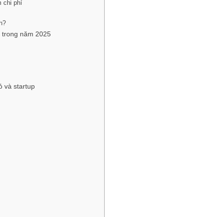
m chi phí
nh?
ao trong năm 2025
ỏ và startup