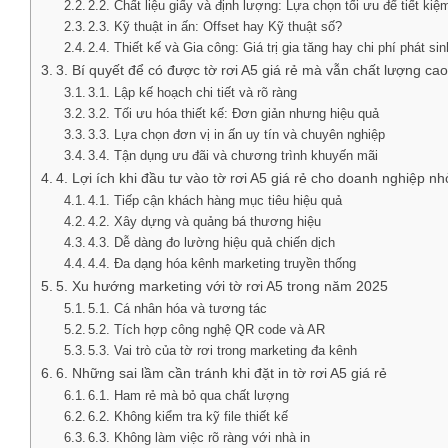
2.2. Chất liệu giấy và định lượng: Lựa chọn tối ưu để tiết kiệ
2.3. Kỹ thuật in ấn: Offset hay Kỹ thuật số?
2.4. Thiết kế và Gia công: Giá trị gia tăng hay chi phí phát si
3. Bí quyết để có được tờ rơi A5 giá rẻ mà vẫn chất lượng c
3.1. Lập kế hoạch chi tiết và rõ ràng
3.2. Tối ưu hóa thiết kế: Đơn giản nhưng hiệu quả
3.3. Lựa chọn đơn vị in ấn uy tín và chuyên nghiệp
3.4. Tận dụng ưu đãi và chương trình khuyến mãi
4. Lợi ích khi đầu tư vào tờ rơi A5 giá rẻ cho doanh nghiệp nh
4.1. Tiếp cận khách hàng mục tiêu hiệu quả
4.2. Xây dựng và quảng bá thương hiệu
4.3. Dễ dàng đo lường hiệu quả chiến dịch
4.4. Đa dạng hóa kênh marketing truyền thống
5. Xu hướng marketing với tờ rơi A5 trong năm 2025
5.1. Cá nhân hóa và tương tác
5.2. Tích hợp công nghệ QR code và AR
5.3. Vai trò của tờ rơi trong marketing đa kênh
6. Những sai lầm cần tránh khi đặt in tờ rơi A5 giá rẻ
6.1. Ham rẻ mà bỏ qua chất lượng
6.2. Không kiểm tra kỹ file thiết kế
6.3. Không làm việc rõ ràng với nhà in