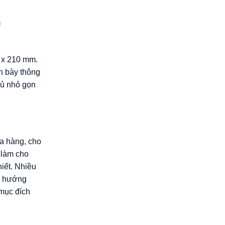
h
8 x 210 mm.
nh bày thông
đủ nhỏ gọn
ửa hàng, cho
 làm cho
hiết. Nhiều
đồ hướng
 mục đích