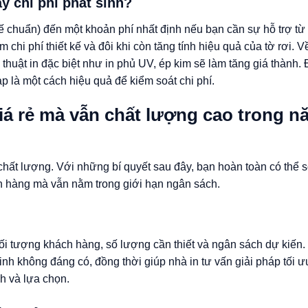
ay chi phí phát sinh?
ết kế chuẩn) đến một khoản phí nhất định nếu bạn cần sự hỗ trợ t
m chi phí thiết kế và đôi khi còn tăng tính hiệu quả của tờ rơi. V
huật in đặc biệt như in phủ UV, ép kim sẽ làm tăng giá thành. Đ
ạp là một cách hiệu quả để kiểm soát chi phí.
giá rẻ mà vẫn chất lượng cao trong n
h chất lượng. Với những bí quyết sau đây, bạn hoàn toàn có thể
h hàng mà vẫn nằm trong giới hạn ngân sách.
 đối tượng khách hàng, số lượng cần thiết và ngân sách dự kiến.
nh không đáng có, đồng thời giúp nhà in tư vấn giải pháp tối ư
h và lựa chọn.