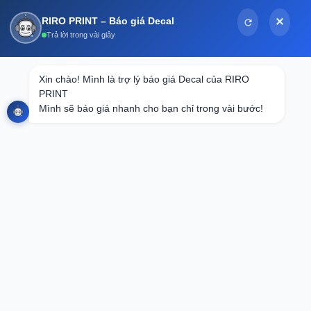
Bỏ
RIRO PRINT – Báo giá Decal
✕
qua
Trả lời trong vài giây
nội
dung
Tin tức
Xin chào! Mình là trợ lý báo giá Decal của RIRO 
PRINT

Tầm Quan Trọng Của Tem Nhãn Trong
Mình sẽ báo giá nhanh cho bạn chỉ trong vài bước!
Xuất Khẩu Trái Cây Sang Thị Trường
Bạn cần in loại Decal nào?
Quốc Tế